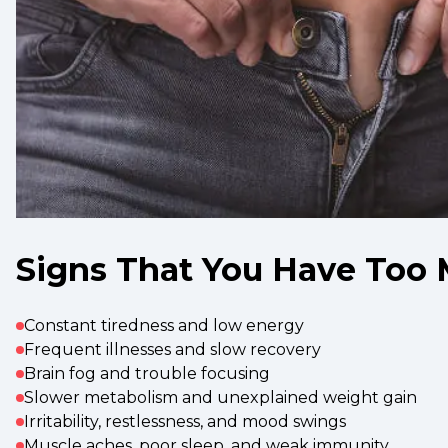
Signs That You Have Too 
Constant tiredness and low energy
Frequent illnesses and slow recovery
Brain fog and trouble focusing
Slower metabolism and unexplained weight gain
Irritability, restlessness, and mood swings
Muscle aches, poor sleep, and weak immunity