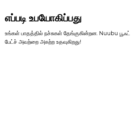
எப்படி உபயோகிப்பது
உங்கள் பாதத்தில் நச்சுகள் தேங்குகின்றன. Nuubu பூஃட்
பேட்ச் அவற்றை அகற்ற உதவுகிறது!