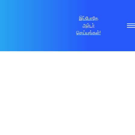
இப்போதே
ஆர்டர்
செய்யுங்கள்!