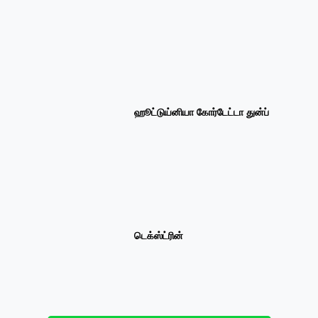
ஹூட்டுய்னியா கோர்டேட்டா துன்ப்
டெக்ஸ்ட்ரின்