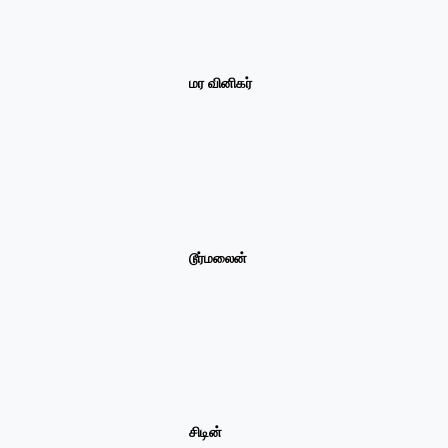
மர வினிகர்
டூர்மலைன்
சிடின்