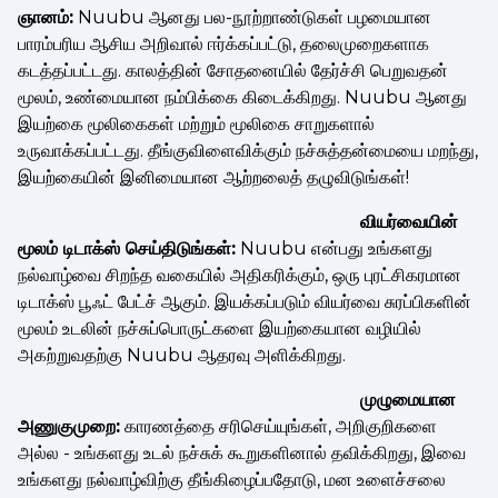
ஞானம்:
Nuubu ஆனது பல-நூற்றாண்டுகள் பழமையான
பாரம்பரிய ஆசிய அறிவால் ஈர்க்கப்பட்டு, தலைமுறைகளாக
கடத்தப்பட்டது. காலத்தின் சோதனையில் தேர்ச்சி பெறுவதன்
மூலம், உண்மையான நம்பிக்கை கிடைக்கிறது. Nuubu ஆனது
இயற்கை மூலிகைகள் மற்றும் மூலிகை சாறுகளால்
உருவாக்கப்பட்டது. தீங்குவிளைவிக்கும் நச்சுத்தன்மையை மறந்து,
இயற்கையின் இனிமையான ஆற்றலைத் தழுவிடுங்கள்!
வியர்வையின்
மூலம் டிடாக்ஸ் செய்திடுங்கள்:
Nuubu என்பது உங்களது
நல்வாழ்வை சிறந்த வகையில் அதிகரிக்கும், ஒரு புரட்சிகரமான
டிடாக்ஸ் பூஃட் பேட்ச் ஆகும். இயக்கப்படும் வியர்வை சுரப்பிகளின்
மூலம் உடலின் நச்சுப்பொருட்களை இயற்கையான வழியில்
அகற்றுவதற்கு Nuubu ஆதரவு அளிக்கிறது.
முழுமையான
அணுகுமுறை:
காரணத்தை சரிசெய்யுங்கள், அறிகுறிகளை
அல்ல - உங்களது உடல் நச்சுக் கூறுகளினால் தவிக்கிறது, இவை
உங்களது நல்வாழ்விற்கு தீங்கிழைப்பதோடு, மன உளைச்சலை