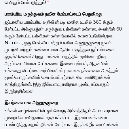
பெரிதும் மேம்படுத்தும்!
*
பாரம்பரிய மருத்துவம் நவீன மேம்பாட்டைப் பெறுகிறது
ஜப்பானிய பாரம்பரிய அறிவின் படி, மனித உடலில் 360 க்கும்
மேற்பட்ட அக்குபஞ்சர் மருத்துவ புள்ளிகள் உள்ளன, அவற்றில் 60
க்கும் மேற்பட்ட புள்ளிகள் உள்ளங்காலில் காணப்படுகின்றன.
Nuubu, ஒரு மெல்லிய மற்றும் நவீன அணுகுமுறை மூலம்,
முயற்சி-மற்றும்-உண்மையான ஆசிய மருத்துவ நுட்பங்களை
ஒருங்கிணைக்கிறது - உங்கள் பாதத்தில் மூலிகை-தீர்வு
அடிப்படையிலான பேட்சுகளை இணையுங்கள், அதன்பின்
உங்களது வியர்வை சுரப்பிகளின் மூலமாக நச்சுகளை அகற்றும்
மூலப்பொருட்களின் செயல்பாட்டிற்காக சில மணிநேரங்கள்
காத்திருங்கள். இது இவ்வளவு எளிதாக முன்பு எப்போதும்
இருந்ததில்லை!
இயற்கையான அணுகுமுறை
உங்கள் வாழ்க்கையின் ஒவ்வொரு அம்சத்திலும் அபாயகரமான
முறையில் மனிதனால் உருவாக்கப்பட்ட இரசாயனங்களை
பயன்படுத்துவதால் நீங்கள் சோர்வாக இருக்கிறீர்களா? உங்கள்